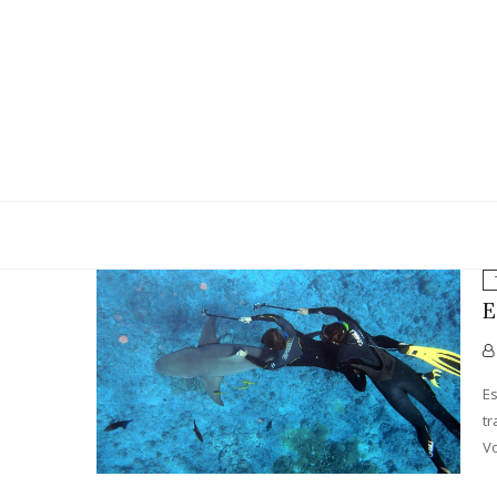
Reelacti
ALLES WICHTIGE RUND UM
E
Es
tr
Vo