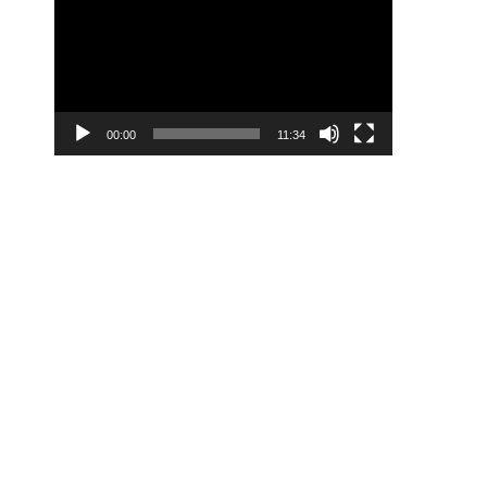
Player
u
00:00
11:34