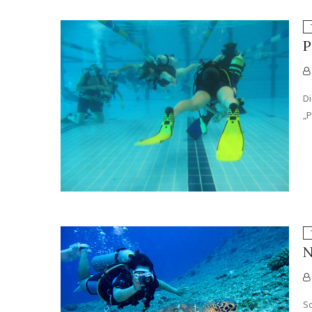
P
Di
„P
N
So