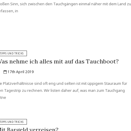
oßen Sinn, sich zwischen den Tauchgängen einmal näher mit dem Land z
fassen, in
TIPPS UND TRICKS
as nehme ich alles mit auf das Tauchboot?
17th April 2019
e Platzverhältnisse sind oft eng und selten ist mit üppigem Stauraum für
n Tagestrip zu rechnen. Wir listen daher auf, was man zum Tauchgang
itne
TIPPS UND TRICKS
it Bargeld verreisen?