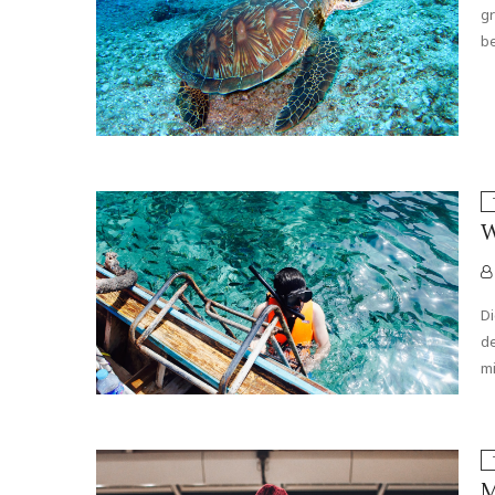
gr
be
W
Di
de
m
M