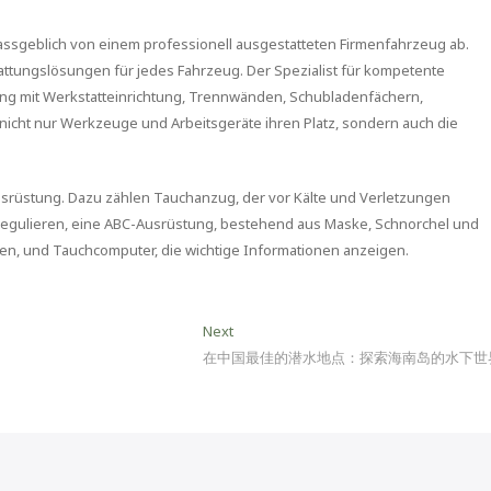
assgeblich von einem professionell ausgestatteten Firmenfahrzeug ab.
tattungslösungen für jedes Fahrzeug. Der Spezialist für kompetente
ng mit Werkstatteinrichtung, Trennwänden, Schubladenfächern,
icht nur Werkzeuge und Arbeitsgeräte ihren Platz, sondern auch die
usrüstung. Dazu zählen Tauchanzug, der vor Kälte und Verletzungen
u regulieren, eine ABC-Ausrüstung, bestehend aus Maske, Schnorchel und
ren, und Tauchcomputer, die wichtige Informationen anzeigen.
Next
Next
post:
在中国最佳的潜水地点：探索海南岛的水下世