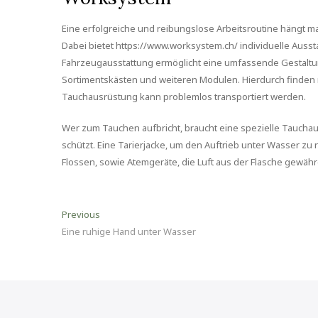
Eine erfolgreiche und reibungslose Arbeitsroutine hängt m
Dabei bietet https://www.worksystem.ch/ individuelle Auss
Fahrzeugausstattung ermöglicht eine umfassende Gestaltu
Sortimentskästen und weiteren Modulen. Hierdurch finden n
Tauchausrüstung kann problemlos transportiert werden.
Wer zum Tauchen aufbricht, braucht eine spezielle Taucha
schützt. Eine Tarierjacke, um den Auftrieb unter Wasser z
Flossen, sowie Atemgeräte, die Luft aus der Flasche gewäh
Beitragsnavigation
Previous
Previous
post:
Eine ruhige Hand unter Wasser