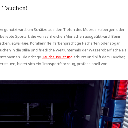
m Tauchen!
den genutzt wird, um Schätze aus den Tiefen des Meeres zu bergen oder
 beliebte Sportart, die von zahlreichen Menschen ausgeübt wird. Beim
ken, etwa Haie, Korallenriffe, farbenprächtige Fischarten oder sogar
chen in die stille und friedliche Welt unterhalb der Wasseroberfläche als
entspannen. Die richtige
Tauchausrüstung
schützt und hilft dem Taucher,
erstauen, bietet sich ein Transportfahrzeug, professionell von