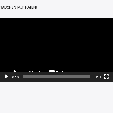
TAUCHEN MIT HAIEN!
Video-
Player
00:00
11:34