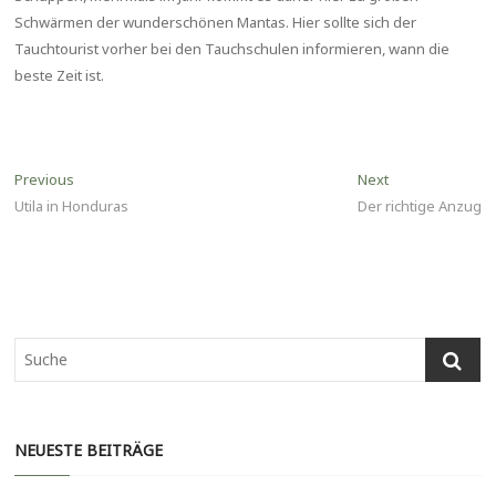
Schwärmen der wunderschönen Mantas. Hier sollte sich der
Tauchtourist vorher bei den Tauchschulen informieren, wann die
beste Zeit ist.
Beitragsnavigation
Previous
Next
Previous
Next
post:
post:
Utila in Honduras
Der richtige Anzug
NEUESTE BEITRÄGE