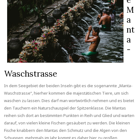
M
a
nt
a
-
Waschstrasse
In dem Seegebiet der beiden Inseln gibt es die sogenannte „Manta-
Waschstrasse“, hierher kommen die majestätischen Tiere, um sich
waschen zu lassen. Dies darf man wortwörtlich nehmen und es bietet
den Tauchern ein Naturschauspiel der Spitzenklasse. Die Mantas
reihen sich dort an bestimmten Punkten in Reih und Glied und warten
darauf, von vielen kleine Fischen gesäubert zu werden. Die kleinen
Fische knabbern den Mantas den Schmutz und die Algen von den
Schuppen, mehrmals im Jahr kommt es daher hier zu großen