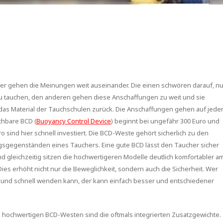
ier gehen die Meinungen weit auseinander. Die einen schwören darauf, nu
zu tauchen, den anderen gehen diese Anschaffungen zu weit und sie
f das Material der Tauchschulen zurück. Die Anschaffungen gehen auf jede
uchbare BCD (
Buoyancy Control Device
) beginnt bei ungefähr 300 Euro und
o sind hier schnell investiert. Die BCD-Weste gehört sicherlich zu den
gsgegenständen eines Tauchers. Eine gute BCD lässt den Taucher sicher
nd gleichzeitig sitzen die hochwertigeren Modelle deutlich komfortabler a
ies erhöht nicht nur die Beweglichkeit, sondern auch die Sicherheit. Wer
 und schnell wenden kann, der kann einfach besser und entschiedener
on hochwertigen BCD-Westen sind die oftmals integrierten Zusat
zgewichte.