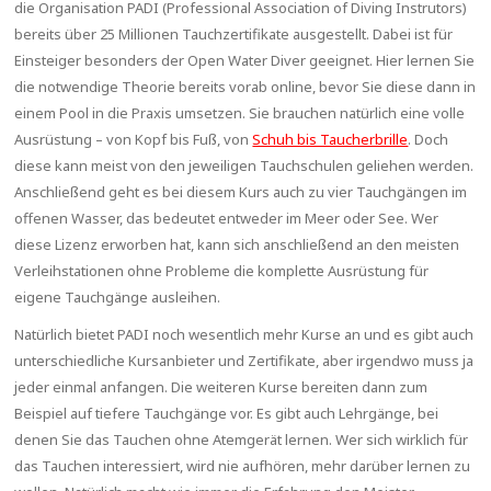
die Organisation PADI (Professional Association of Diving Instrutors)
bereits über 25 Millionen Tauchzertifikate ausgestellt. Dabei ist für
Einsteiger besonders der Open Water Diver geeignet. Hier lernen Sie
die notwendige Theorie bereits vorab online, bevor Sie diese dann in
einem Pool in die Praxis umsetzen. Sie brauchen natürlich eine volle
Ausrüstung – von Kopf bis Fuß, von
Schuh bis Taucherbrille
. Doch
diese kann meist von den jeweiligen Tauchschulen geliehen werden.
Anschließend geht es bei diesem Kurs auch zu vier Tauchgängen im
offenen Wasser, das bedeutet entweder im Meer oder See. Wer
diese Lizenz erworben hat, kann sich anschließend an den meisten
Verleihstationen ohne Probleme die komplette Ausrüstung für
eigene Tauchgänge ausleihen.
Natürlich bietet PADI noch wesentlich mehr Kurse an und es gibt auch
unterschiedliche Kursanbieter und Zertifikate, aber irgendwo muss ja
jeder einmal anfangen. Die weiteren Kurse bereiten dann zum
Beispiel auf tiefere Tauchgänge vor. Es gibt auch Lehrgänge, bei
denen Sie das Tauchen ohne Atemgerät lernen. Wer sich wirklich für
das Tauchen interessiert, wird nie aufhören, mehr darüber lernen zu