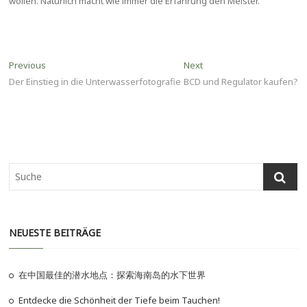
wollen. Natürlich macht wie immer die Erfahrung den Meister.
Beitragsnavigation
Previous
Next
Previous
Next
post:
post:
Der Einstieg in die Unterwasserfotografie
BCD und Regulator kaufen?
NEUESTE BEITRÄGE
在中国最佳的潜水地点：探索海南岛的水下世界
Entdecke die Schönheit der Tiefe beim Tauchen!